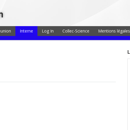
n
éunion
Interne
Log In
Collec-Science
Mentions légales
L